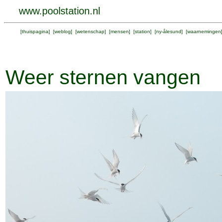
www.poolstation.nl
[
thuispagina
] [
weblog
] [
wetenschap
] [
mensen
] [
station
] [
ny-ålesund
] [
waarnemingen
Weer sternen vangen