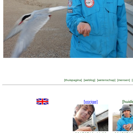
[
thuispagina
] [
weblog
] [
wetenschap
] [
mensen
] [
[vorige]
[huidi