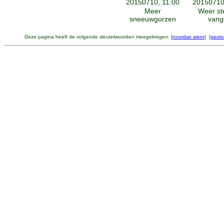
20150710, 11:00
20150710
Meer
Weer st
sneeuwgorzen
vang
Deze pagina heeft de volgende sleutelwoorden meegekregen: [
noordse stern
] [
geolo