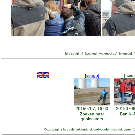
[
thuispagina
] [
weblog
] [
wetenschap
] [
mensen
] [
[vorige]
[huidi
20150707, 16:00
20150708
Zoeken naar
Ban Ki
geolocators
Deze pagina heeft de volgende sleutelwoorden meegekregen: [
b