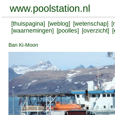
www.poolstation.nl
[
thuispagina
] [
weblog
] [
wetenschap
] [
[
waarnemingen
] [
poolles
] [
overzicht
] [
Ban Ki-Moon