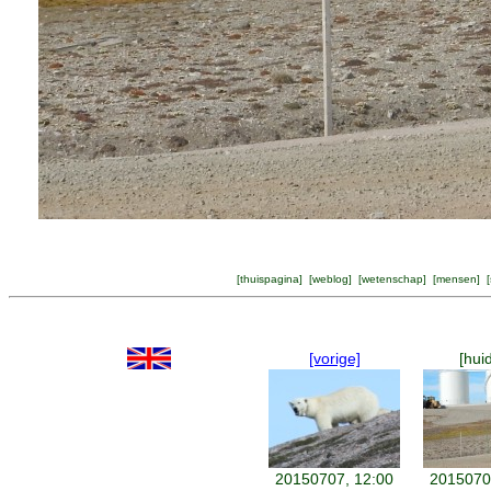
[
thuispagina
] [
weblog
] [
wetenschap
] [
mensen
] [
[vorige]
[hui
20150707, 12:00
2015070