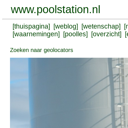
www.poolstation.nl
[
thuispagina
] [
weblog
] [
wetenschap
] [
[
waarnemingen
] [
poolles
] [
overzicht
] [
Zoeken naar geolocators