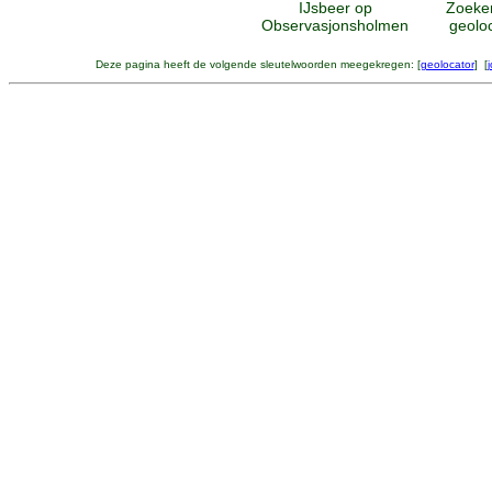
IJsbeer op
Zoeke
Observasjonsholmen
geolo
Deze pagina heeft de volgende sleutelwoorden meegekregen: [
geolocator
] [