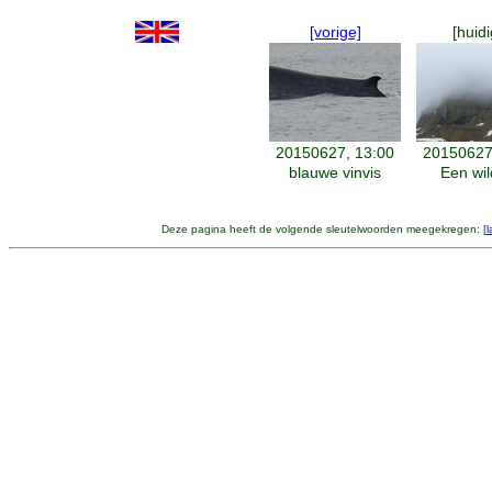
[vorige]
[huidi
20150627, 13:00
20150627
blauwe vinvis
Een wild
Deze pagina heeft de volgende sleutelwoorden meegekregen: [
l