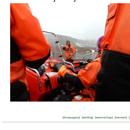
[
thuispagina
] [
weblog
] [
wetenschap
] [
mensen
] [