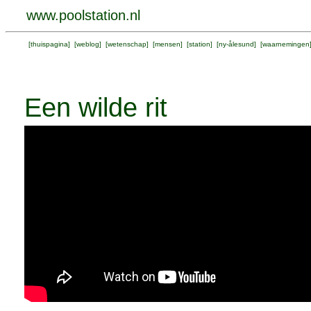
www.poolstation.nl
[
thuispagina
] [
weblog
] [
wetenschap
] [
mensen
] [
station
] [
ny-ålesund
] [
waarnemingen
Een wilde rit