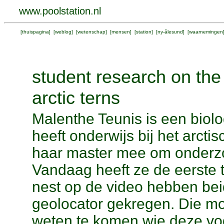
www.poolstation.nl
[
thuispagina
] [
weblog
] [
wetenschap
] [
mensen
] [
station
] [
ny-ålesund
] [
waarnemingen
student research on the
arctic terns
Malenthe Teunis is een biolo
heeft onderwijs bij het arct
haar master mee om onderzo
Vandaag heeft ze de eerste
nest op de video hebben bei
geolocator gekregen. Die m
weten te komen wie deze vog