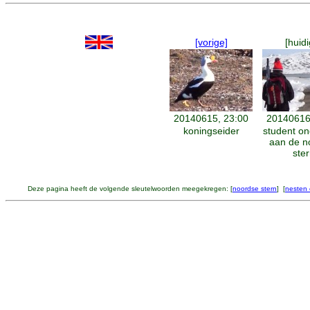
[vorige]
[huidi
20140615, 23:00
20140616
koningseider
student o
aan de n
ste
Deze pagina heeft de volgende sleutelwoorden meegekregen: [
noordse stern
] [
nesten 