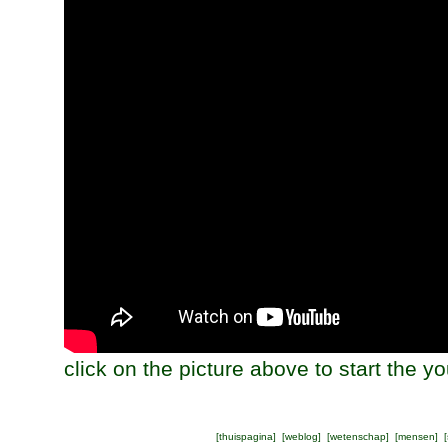
click on the picture above to start the y
[
thuispagina
] [
weblog
] [
wetenschap
] [
mensen
] [