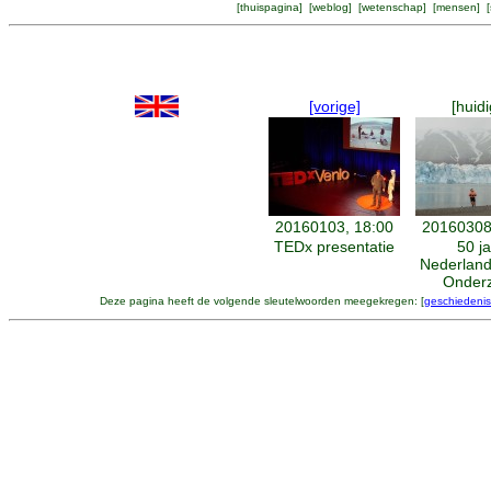
[
thuispagina
] [
weblog
] [
wetenschap
] [
mensen
] [
[vorige]
[huidi
20160103, 18:00
20160308
TEDx presentatie
50 j
Nederland
Onder
Deze pagina heeft de volgende sleutelwoorden meegekregen: [
geschiedenis