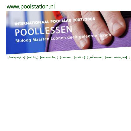
www.poolstation.nl
[
thuispagina
] [
weblog
] [
wetenschap
] [
mensen
] [
station
] [
ny-ålesund
] [
waarnemingen
] [
p