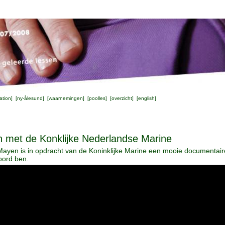
ation
] [
ny-ålesund
] [
waarnemingen
] [
poolles
] [
overzicht
] [
english
]
n met de Konklijke Nederlandse Marine
Mayen is in opdracht van de Koninklijke Marine een mooie documentair
oord ben.