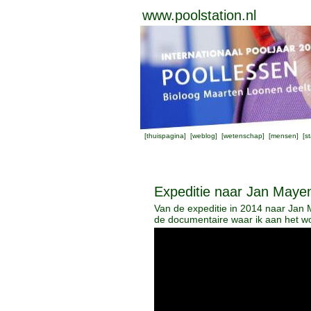
www.poolstation.nl
[
thuispagina
] [
weblog
] [
wetenschap
] [
mensen
] [
st
Expeditie naar Jan Maye
Van de expeditie in 2014 naar Jan 
de documentaire waar ik aan het w