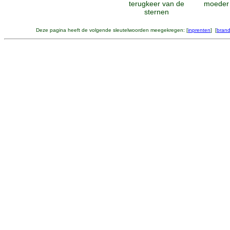
terugkeer van de
moeder
sternen
Deze pagina heeft de volgende sleutelwoorden meegekregen: [
inprenten
] [
bran