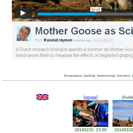
[
thuispagina
] [
weblog
] [
wetenschap
] [
mensen
] [
[vorige]
[huidi
20140220, 23:00
20140220