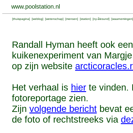
www.poolstation.nl
[
thuispagina
] [
weblog
] [
wetenschap
] [
mensen
] [
station
] [
ny-ålesund
] [
waarnemingen
Randall Hyman heeft ook een
kuikenexperiment van Margje
op zijn website
arcticoracles
Het verhaal is
hier
te vinden. 
fotoreportage zien.
Zijn
volgende bericht
bevat ee
de foto of rechtstreeks via
dez