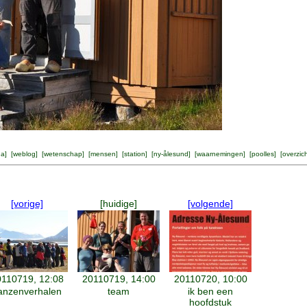
na
] [
weblog
] [
wetenschap
] [
mensen
] [
station
] [
ny-ålesund
] [
waarnemingen
] [
poolles
] [
overzic
[vorige]
[huidige]
[volgende]
110719, 12:08
20110719, 14:00
20110720, 10:00
anzenverhalen
team
ik ben een
hoofdstuk