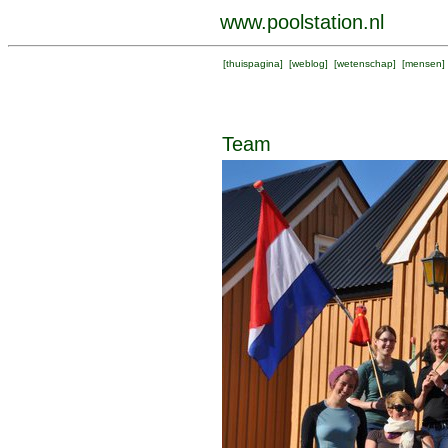
www.poolstation.nl
[
thuispagina
] [
weblog
] [
wetenschap
] [
mensen
]
Team