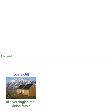
ht
] [
english
]
[overzicht]
alle verslagjes met
kleine foto's