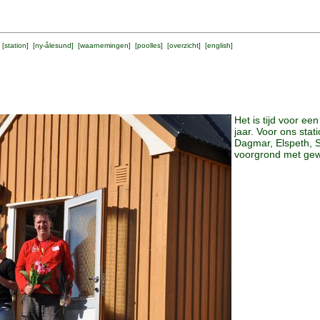
 [
station
] [
ny-ålesund
] [
waarnemingen
] [
poolles
] [
overzicht
] [
english
]
Het is tijd voor ee
jaar. Voor ons stat
Dagmar, Elspeth, 
voorgrond met gewe