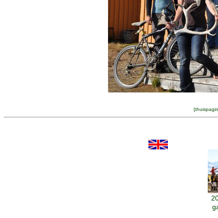
[
thuispagi
20
g