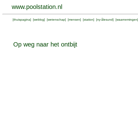
www.poolstation.nl
[
thuispagina
] [
weblog
] [
wetenschap
] [
mensen
] [
station
] [
ny-ålesund
] [
waarnemingen
Op weg naar het ontbijt