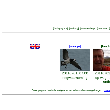
[
thuispagina
] [
weblog
] [
wetenschap
] [
mensen
] [
[vorige]
[huidi
20110701, 07:00
20110702
ringwaarneming
op weg n
ontbi
Deze pagina heeft de volgende sleutelwoorden meegekregen: [
stree