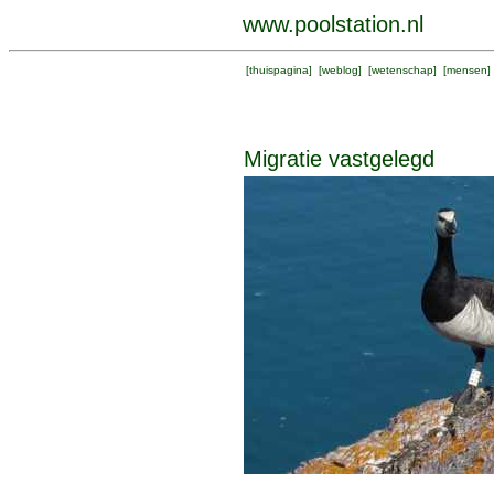
www.poolstation.nl
[
thuispagina
] [
weblog
] [
wetenschap
] [
mensen
]
Migratie vastgelegd