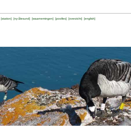
 [
station
] [
ny-ålesund
] [
waarnemingen
] [
poolles
] [
overzicht
] [
english
]