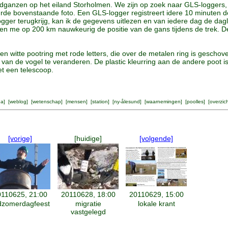
dganzen op het eiland Storholmen. We zijn op zoek naar GLS-loggers, 
rde bovenstaande foto. Een GLS-logger registreert idere 10 minuten de
e logger terugkrijg, kan ik de gegevens uitlezen en van iedere dag de 
 me op 200 km nauwkeurig de positie van de gans tijdens de trek. De l
n witte pootring met rode letters, die over de metalen ring is gescho
 van de vogel te veranderen. De plastic kleurring aan de andere poot is
et een telescoop.
na
] [
weblog
] [
wetenschap
] [
mensen
] [
station
] [
ny-ålesund
] [
waarnemingen
] [
poolles
] [
overzic
[vorige]
[huidige]
[volgende]
110625, 21:00
20110628, 18:00
20110629, 15:00
dzomerdagfeest
migratie
lokale krant
vastgelegd