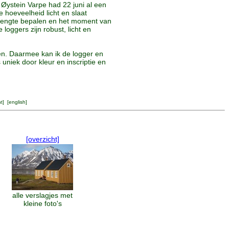
Øystein Varpe had 22 juni al een
 hoeveelheid licht en slaat
daglengte bepalen en het moment van
oggers zijn robust, licht en
ven. Daarmee kan ik de logger en
 uniek door kleur en inscriptie en
ht
] [
english
]
[overzicht]
alle verslagjes met
kleine foto's