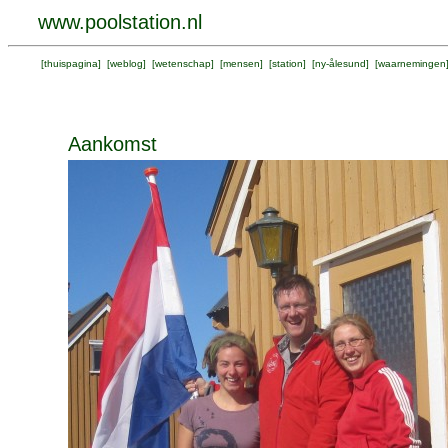
www.poolstation.nl
[
thuispagina
] [
weblog
] [
wetenschap
] [
mensen
] [
station
] [
ny-ålesund
] [
waarnemingen
Aankomst