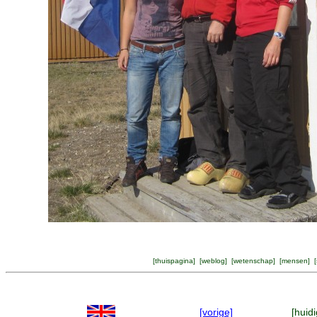
[
thuispagina
] [
weblog
] [
wetenschap
] [
mensen
] [
[vorige]
[huidi