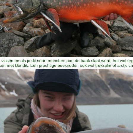
 vissen en als je dit soort monsters aan de haak slaat wordt het wel erg 
en met Bendik. Een prachtige beekridder, ook wel trekzalm of arctic 