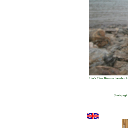
foto's Elise Biersma faceboo
[
thuispagi