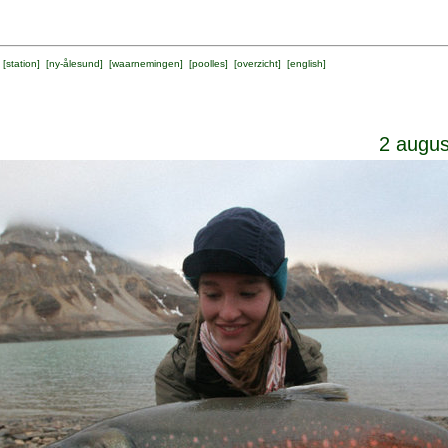
 [
station
] [
ny-ålesund
] [
waarnemingen
] [
poolles
] [
overzicht
] [
english
]
2 augus