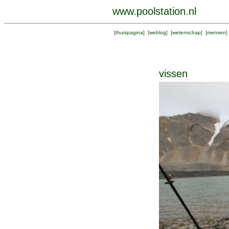
www.poolstation.nl
[
thuispagina
] [
weblog
] [
wetenschap
] [
mensen
]
vissen