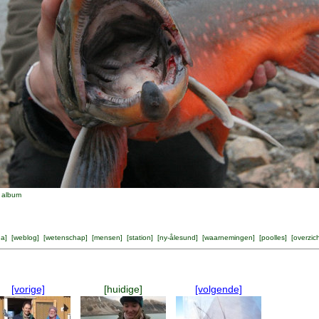
k album
na
] [
weblog
] [
wetenschap
] [
mensen
] [
station
] [
ny-ålesund
] [
waarnemingen
] [
poolles
] [
overzic
[vorige]
[huidige]
[volgende]