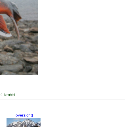
ht
] [
english
]
[overzicht]