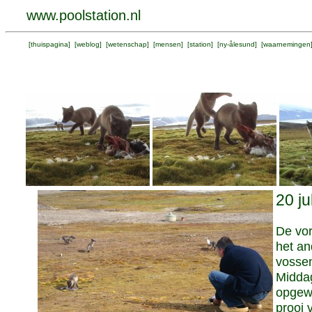
www.poolstation.nl
[
thuispagina
] [
weblog
] [
wetenschap
] [
mensen
] [
station
] [
ny-ålesund
] [
waarnemingen
20 ju
De vor
het an
vossen
Middag
opgewo
prooi 