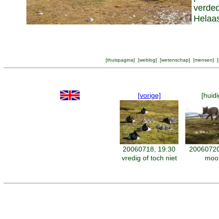
verded
Helaas
[
thuispagina
] [
weblog
] [
wetenschap
] [
mensen
] [
[vorige]
[huidi
20060718, 19:30
20060720
vredig of toch niet
moo