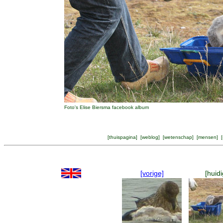
Foto's Elise Biersma facebook album
[
thuispagina
] [
weblog
] [
wetenschap
] [
mensen
] [
[vorige]
[huidi