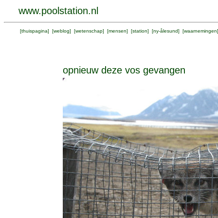
www.poolstation.nl
[
thuispagina
] [
weblog
] [
wetenschap
] [
mensen
] [
station
] [
ny-ålesund
] [
waarnemingen
opnieuw deze vos gevangen