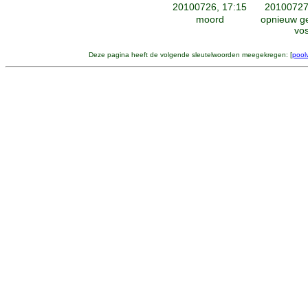
20100726, 17:15
20100727
moord
opnieuw g
vo
Deze pagina heeft de volgende sleutelwoorden meegekregen: [
pool