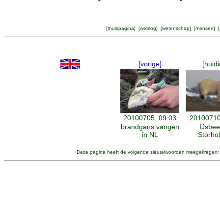
[
thuispagina
] [
weblog
] [
wetenschap
] [
mensen
] [
[vorige]
[huidi
20100705, 09:03
20100710
brandgans vangen
IJsbee
in NL
Storho
Deze pagina heeft de volgende sleutelwoorden meegekregen: 