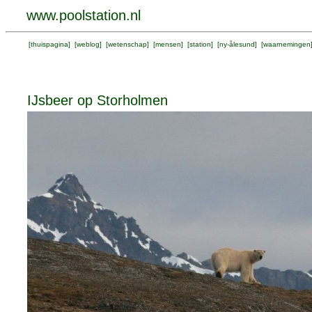
www.poolstation.nl
[
thuispagina
] [
weblog
] [
wetenschap
] [
mensen
] [
station
] [
ny-ålesund
] [
waarnemingen
IJsbeer op Storholmen