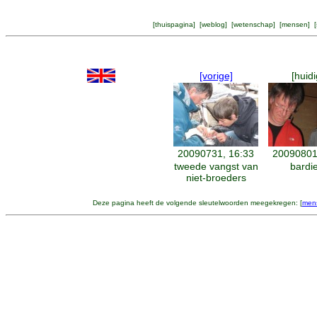
[
thuispagina
] [
weblog
] [
wetenschap
] [
mensen
] [
[vorige]
[huidi
20090731, 16:33
20090801
tweede vangst van
bardi
niet-broeders
Deze pagina heeft de volgende sleutelwoorden meegekregen: [
men