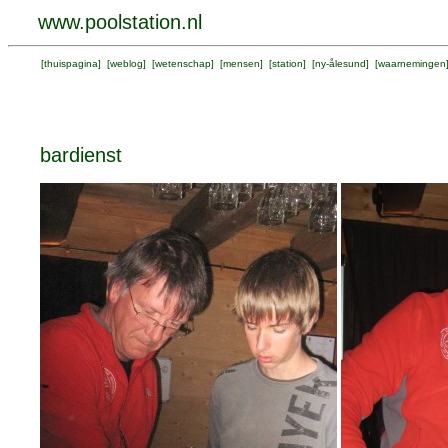
www.poolstation.nl
[
thuispagina
] [
weblog
] [
wetenschap
] [
mensen
] [
station
] [
ny-ålesund
] [
waarnemingen
bardienst