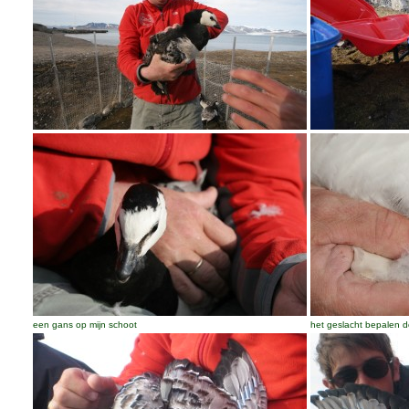
een gans op mijn schoot
het geslacht bepalen d