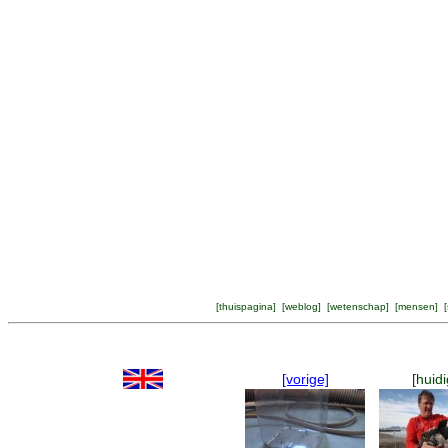
[
thuispagina
] [
weblog
] [
wetenschap
] [
mensen
] [
[vorige]
[huidi