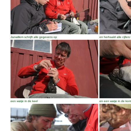
Janwillem schrijft alle gegevens op
en herhaald alle cijfer
een watje in de keel
en een watje in de kon