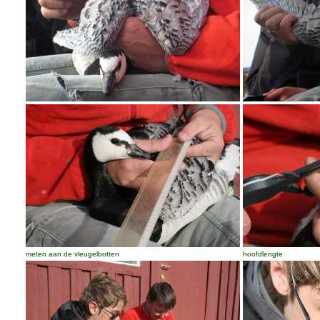
meten aan de vleugelbotten
hoofdlengte