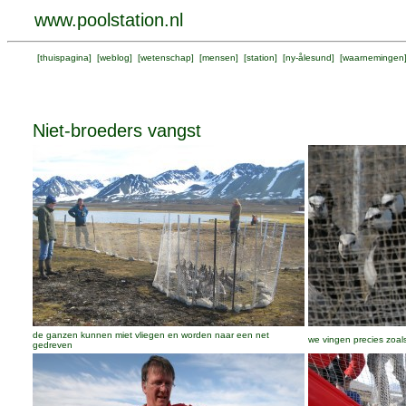
www.poolstation.nl
[
thuispagina
] [
weblog
] [
wetenschap
] [
mensen
] [
station
] [
ny-ålesund
] [
waarnemingen
Niet-broeders vangst
de ganzen kunnen miet vliegen en worden naar een net
we vingen precies zoal
gedreven