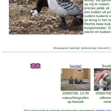
afloop. De ganze
op mij te maken. N
precies gelijk uit
een kuiken uit p
oudere kuikens wi
ze terug in het ne
Rechts twee kuik
burgemeester. G
eieren en kuiken
[
thuispagina
] [
weblog
] [
wetenschap
] [
mensen
] [
[vorige]
[huidi
20060706, 13:30
20060706
natuurfotografen
uitkom
op bezoek
nest
Deze pagina heeft de volgende sleutelwoorden meegekregen: [
nesten cont