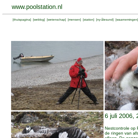
www.poolstation.nl
[
thuispagina
] [
weblog
] [
wetenschap
] [
mensen
] [
station
] [
ny-ålesund
] [
waarnemingen
6 juli 2006,
Nestcontrole op P
de ringen van afs