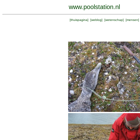
www.poolstation.nl
[
thuispagina
] [
weblog
] [
wetenschap
] [
mensen
]