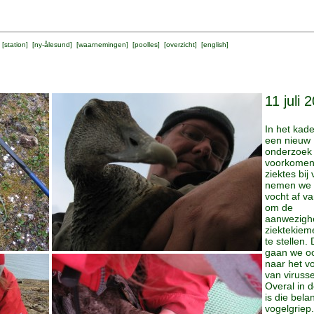
 [
station
] [
ny-ålesund
] [
waarnemingen
] [
poolles
] [
overzicht
] [
english
]
11 juli 
In het kad
een nieuw
onderzoek 
voorkomen
ziektes bij
nemen we 
vocht af v
om de
aanwezigh
ziektekiem
te stellen. 
gaan we oo
naar het 
van viruss
Overal in 
is die bel
vogelgriep