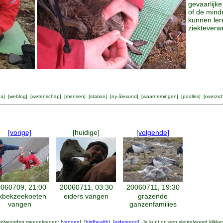
gevaarlijke
of de minde
kunnen ler
ziekteverw
na
] [
weblog
] [
wetenschap
] [
mensen
] [
station
] [
ny-ålesund
] [
waarnemingen
] [
poolles
] [
overzic
[vorige]
[huidige]
[volgende]
060709, 21:00
20060711, 03:30
20060711, 19:30
kbekzeekoeten
eiders vangen
grazende
vangen
ganzenfamilies
telwoorden meegekregen: [
vangen
] [
birdhealth
] [
eidereend
] Je kunt op een sleutelwoord klikke