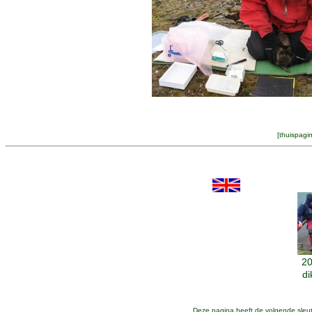
[
thuispagi
20
di
Deze pagina heeft de volgende sleu