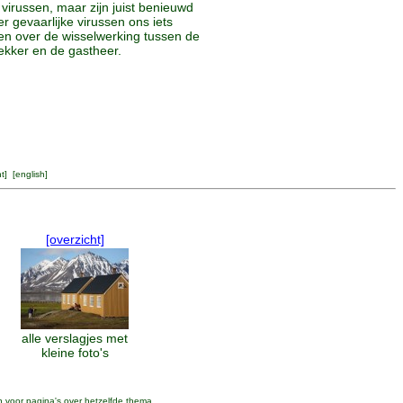
 virussen, maar zijn juist benieuwd
r gevaarlijke virussen ons iets
en over de wisselwerking tussen de
ekker en de gastheer.
ht
] [
english
]
[overzicht]
alle verslagjes met
kleine foto's
n voor pagina's over hetzelfde thema.