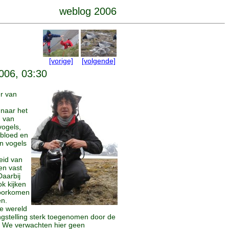
weblog 2006
[vorige]
[volgende]
2006, 03:30
er van
naar het
 van
 vogels,
bloed en
an vogels
eid van
en vast
Daarbij
k kijken
voorkomen
en.
de wereld
angstelling sterk toegenomen door de
. We verwachten hier geen