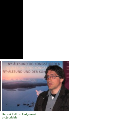
Bendik Eithun Halgunset
projectleider