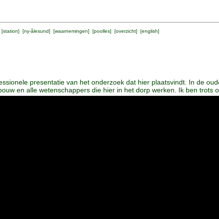
 [
station
] [
ny-ålesund
] [
waarnemingen
] [
poolles
] [
overzicht
] [
english
]
essionele presentatie van het onderzoek dat hier plaatsvindt. In de oude
bouw en alle wetenschappers die hier in het dorp werken. Ik ben trots op