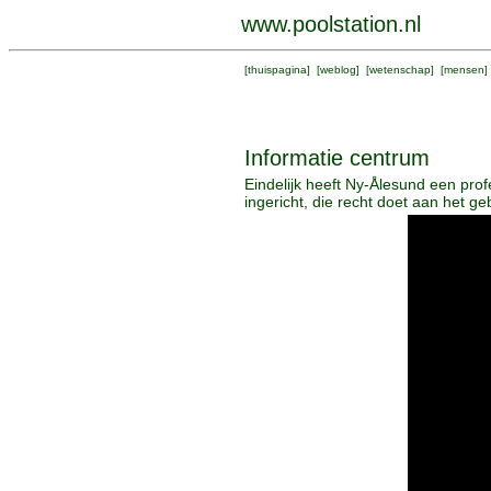
www.poolstation.nl
[
thuispagina
] [
weblog
] [
wetenschap
] [
mensen
]
Informatie centrum
Eindelijk heeft Ny-Ålesund een prof
ingericht, die recht doet aan het ge