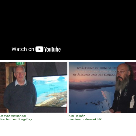
Oddvar Midtkandal
Kim Holmén
directeur van KingsBay
directeur onderzoek NPI