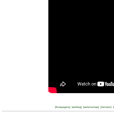
[
thuispagina
] [
weblog
] [
wetenschap
] [
mensen
] [