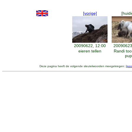
[vorige]
[huidi
20090622, 12:00
20090623
eieren tellen
Randi too
pup
Deze pagina heeft de volgende sleutelwoorden meegekregen: [
poo