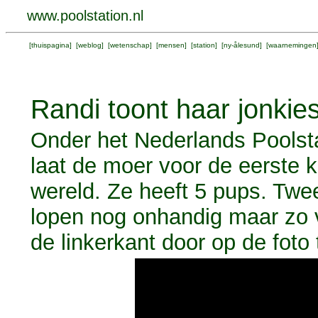
www.poolstation.nl
[
thuispagina
] [
weblog
] [
wetenschap
] [
mensen
] [
station
] [
ny-ålesund
] [
waarnemingen
Randi toont haar jonkie
Onder het Nederlands Poolst
laat de moer voor de eerste 
wereld. Ze heeft 5 pups. Twee
lopen nog onhandig maar zo v
de linkerkant door op de foto 