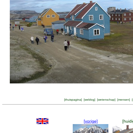
[
thuispagina
] [
weblog
] [
wetenschap
] [
mensen
] [
[vorige]
[huidi