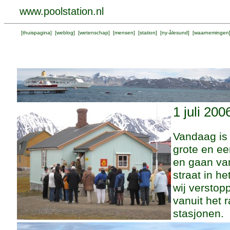
www.poolstation.nl
[
thuispagina
] [
weblog
] [
wetenschap
] [
mensen
] [
station
] [
ny-ålesund
] [
waarnemingen
1 juli 200
Vandaag is 
grote en ee
en gaan van
straat in he
wij verstop
vanuit het 
stasjonen.