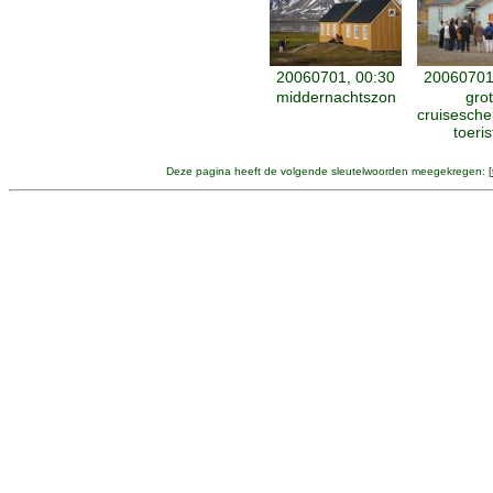
20060701, 00:30
20060701
middernachtszon
gro
cruisesch
toeri
Deze pagina heeft de volgende sleutelwoorden meegekregen: [