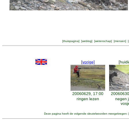
[
thuispagina
] [
weblog
] [
wetenschap
] [
mensen
] [
[vorige]
[huidi
20060629, 17:00
20060630
ringen lezen
negen 
vosj
Deze pagina heeft de volgende sleutelwoorden meegekregen: 