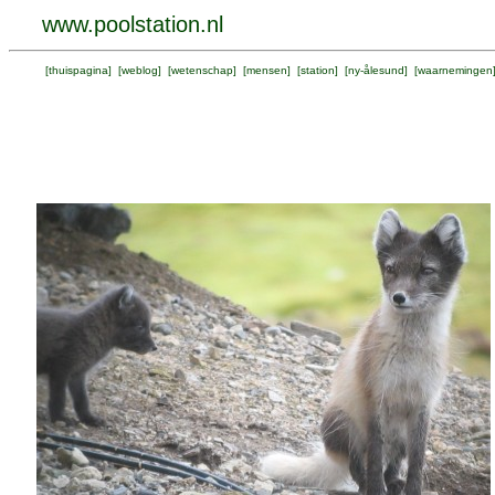
www.poolstation.nl
[
thuispagina
] [
weblog
] [
wetenschap
] [
mensen
] [
station
] [
ny-ålesund
] [
waarnemingen