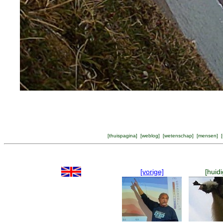
[
thuispagina
] [
weblog
] [
wetenschap
] [
mensen
] [
[vorige]
[huidi