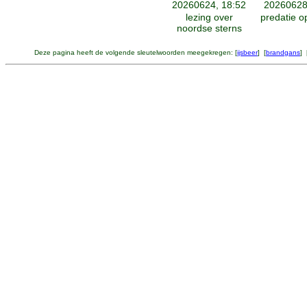
20260624, 18:52
20260628
lezing over
predatie o
noordse sterns
Deze pagina heeft de volgende sleutelwoorden meegekregen: [
ijsbeer
] [
brandgans
] 