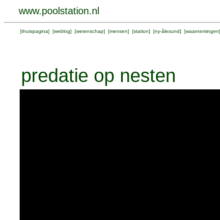
www.poolstation.nl
[
thuispagina
] [
weblog
] [
wetenschap
] [
mensen
] [
station
] [
ny-ålesund
] [
waarnemingen
predatie op nesten