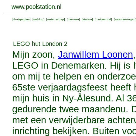
www.poolstation.nl
[
thuispagina
] [
weblog
] [
wetenschap
] [
mensen
] [
station
] [
ny-ålesund
] [
waarnemingen
LEGO hut London 2
Mijn zoon,
Janwillem Loonen
LEGO in Denemarken. Hij is 
om mij te helpen en onderzoe
65ste verjaardagsfeest heeft
mijn huis in Ny-Ålesund. Al 3
gedurende twee maandenu. De
met een verwijderbare achter
inrichting bekijken. Buiten v