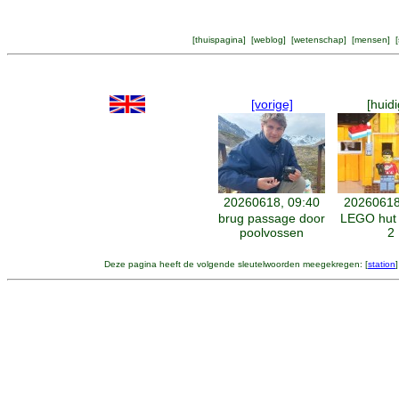
[
thuispagina
] [
weblog
] [
wetenschap
] [
mensen
] [
[vorige]
[huidi
20260618, 09:40
20260618
brug passage door
LEGO hut
poolvossen
2
Deze pagina heeft de volgende sleutelwoorden meegekregen: [
station
]