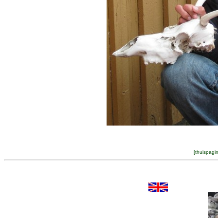
[
thuispagi