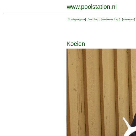
www.poolstation.nl
[
thuispagina
] [
weblog
] [
wetenschap
] [
mensen
]
Koeien