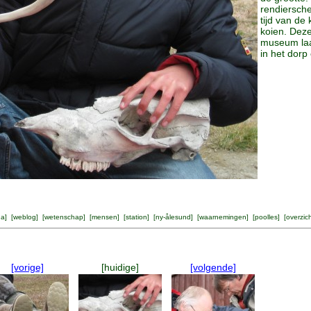
rendiersch
tijd van de
koien. Deze
museum laat
in het dorp
na
] [
weblog
] [
wetenschap
] [
mensen
] [
station
] [
ny-ålesund
] [
waarnemingen
] [
poolles
] [
overzic
[vorige]
[huidige]
[volgende]