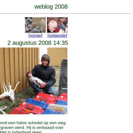
weblog 2008
[vorige]
[volgende]
2 augustus 2008 14:35
vond een halve schedel op een weg
graven werd. Hij is verbaasd over
 Het is inderdaad geen