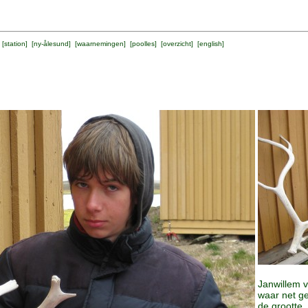
 [
station
] [
ny-ålesund
] [
waarnemingen
] [
poolles
] [
overzicht
] [
english
]
Janwillem 
waar net ge
de grootte.