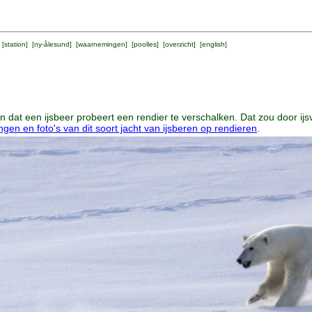
 [
station
] [
ny-ålesund
] [
waarnemingen
] [
poolles
] [
overzicht
] [
english
]
dat een ijsbeer probeert een rendier te verschalken. Dat zou door ij
en en foto's van dit soort jacht van ijsberen op rendieren
.