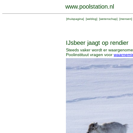
www.poolstation.nl
[
thuispagina
] [
weblog
] [
wetenschap
] [
mensen
]
IJsbeer jaagt op rendier
Steeds vaker wordt er waargenomen 
Poolinstituut vragen voor
waarneming