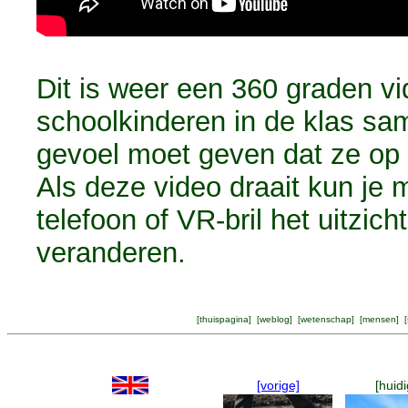
Dit is weer een 360 graden v
schoolkinderen in de klas sa
gevoel moet geven dat ze op e
Als deze video draait kun je 
telefoon of VR-bril het uitzich
veranderen.
[
thuispagina
] [
weblog
] [
wetenschap
] [
mensen
] [
[vorige]
[huidi