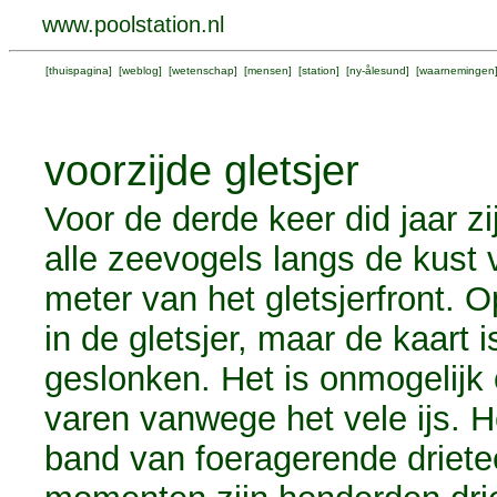
www.poolstation.nl
[
thuispagina
] [
weblog
] [
wetenschap
] [
mensen
] [
station
] [
ny-ålesund
] [
waarnemingen
voorzijde gletsjer
Voor de derde keer did jaar z
alle zeevogels langs de kust 
meter van het gletsjerfront. 
in de gletsjer, maar de kaart i
geslonken. Het is onmogelijk o
varen vanwege het vele ijs. 
band van foeragerende drie