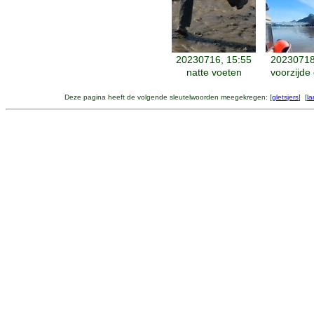
20230716, 15:55
20230718
natte voeten
voorzijde 
Deze pagina heeft de volgende sleutelwoorden meegekregen: [
gletsjers
] [
l