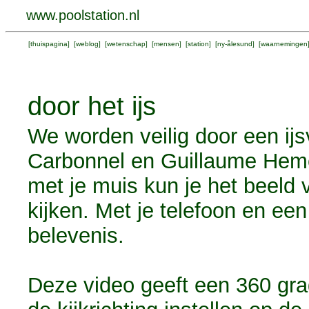
www.poolstation.nl
[
thuispagina
] [
weblog
] [
wetenschap
] [
mensen
] [
station
] [
ny-ålesund
] [
waarnemingen
door het ijs
We worden veilig door een ij
Carbonnel en Guillaume Hemen
met je muis kun je het beeld 
kijken. Met je telefoon en een
belevenis.
Deze video geeft een 360 gra