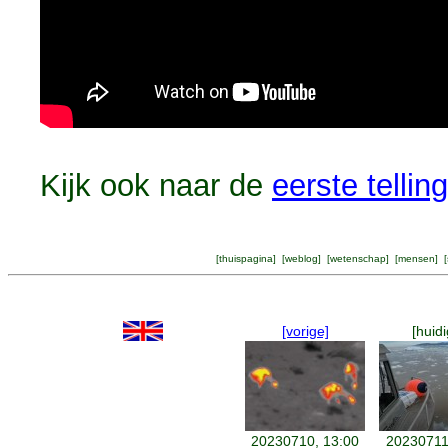
Kijk ook naar de
eerste telling
[
thuispagina
] [
weblog
] [
wetenschap
] [
mensen
] [
[vorige]
[huidi
20230710, 13:00
20230711