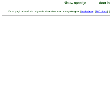
Nieuw speeltje
door he
Deze pagina heeft de volgende sleutelwoorden meegekregen: [
landschap
] [
360 video
] [