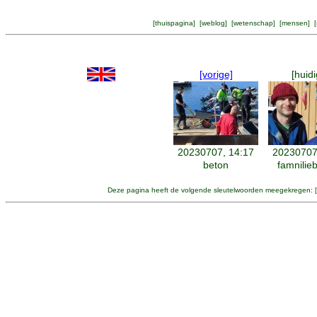
[
thuispagina
] [
weblog
] [
wetenschap
] [
mensen
] [
[vorige]
[huidi
20230707, 14:17
20230707
beton
famnilie
Deze pagina heeft de volgende sleutelwoorden meegekregen: [