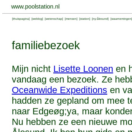
www.poolstation.nl
[
thuispagina
] [
weblog
] [
wetenschap
] [
mensen
] [
station
] [
ny-ålesund
] [
waarnemingen
familiebezoek
Mijn nicht
Lisette Loonen
en h
vandaag een bezoek. Ze hebb
Oceanwide Expeditions
en va
hadden ze gepland om mee t
naar Edgeøg;ya, maar konden
Nu hebben ze een nieuwe mog