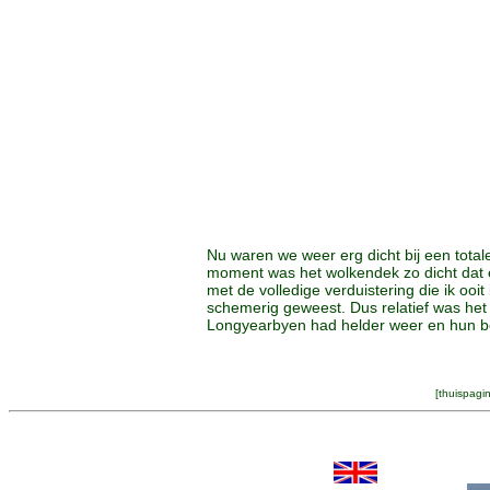
Nu waren we weer erg dicht bij een total
moment was het wolkendek zo dicht dat e
met de volledige verduistering die ik ooi
schemerig geweest. Dus relatief was het s
Longyearbyen had helder weer en hun b
[
thuispagi