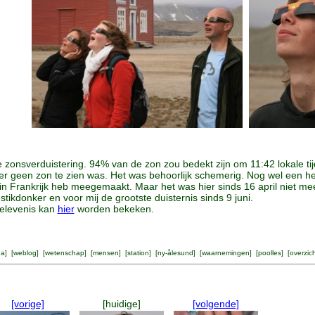
e zonsverduistering. 94% van de zon zou bedekt zijn om 11:42 lokale tij
r geen zon te zien was. Het was behoorlijk schemerig. Nog wel een hee
t in Frankrijk heb meegemaakt. Maar het was hier sinds 16 april niet me
tikdonker en voor mij de grootste duisternis sinds 9 juni.
elevenis kan
hier
worden bekeken.
na
] [
weblog
] [
wetenschap
] [
mensen
] [
station
] [
ny-ålesund
] [
waarnemingen
] [
poolles
] [
overzic
[vorige]
[huidige]
[volgende]