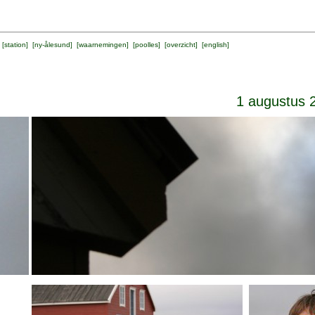
 [
station
] [
ny-ålesund
] [
waarnemingen
] [
poolles
] [
overzicht
] [
english
]
1 augustus 