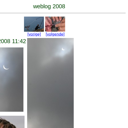
weblog 2008
[vorige]
[volgende]
2008 11:42