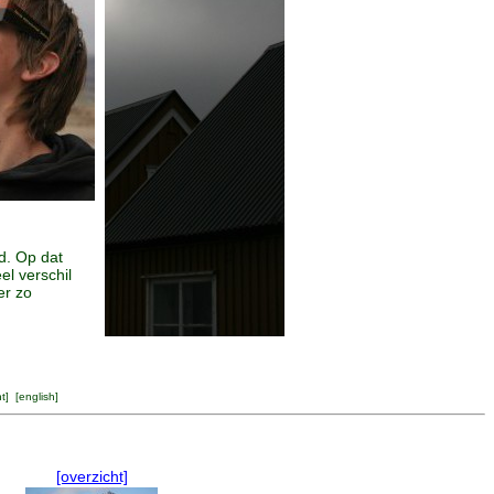
d. Op dat
l verschil
er zo
ht
] [
english
]
[overzicht]