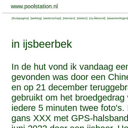
www.poolstation.nl
[
thuispagina
] [
weblog
] [
wetenschap
] [
mensen
] [
station
] [
ny-ålesund
] [
waarnemingen
in ijsbeerbek
In de hut vond ik vandaag een
gevonden was door een Chine
en op 21 december teruggeb
gebruikt om het broedgedrag
iedere 5 minuten twee foto's
gans XXX met GPS-halsband 