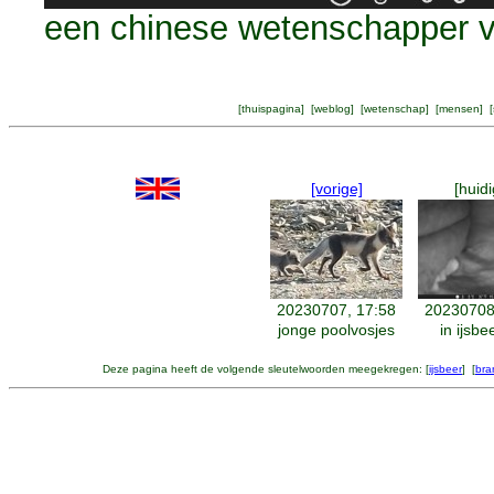
een chinese wetenschapper v
[
thuispagina
] [
weblog
] [
wetenschap
] [
mensen
] [
[vorige]
[huidi
20230707, 17:58
20230708
jonge poolvosjes
in ijsb
Deze pagina heeft de volgende sleutelwoorden meegekregen: [
ijsbeer
] [
bra