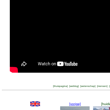
[
thuispagina
] [
weblog
] [
wetenschap
] [
mensen
] [
[vorige]
[huidi