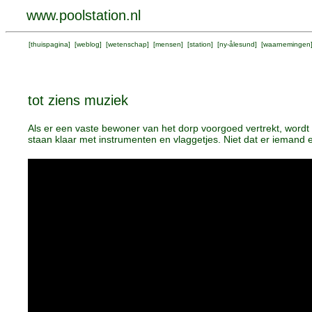
www.poolstation.nl
[
thuispagina
] [
weblog
] [
wetenschap
] [
mensen
] [
station
] [
ny-ålesund
] [
waarnemingen
tot ziens muziek
Als er een vaste bewoner van het dorp voorgoed vertrekt, wordt 
staan klaar met instrumenten en vlaggetjes. Niet dat er iemand