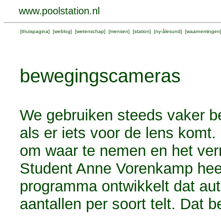
www.poolstation.nl
[
thuispagina
] [
weblog
] [
wetenschap
] [
mensen
] [
station
] [
ny-ålesund
] [
waarnemingen
bewegingscameras
We gebruiken steeds vaker b
als er iets voor de lens komt. 
om waar te nemen en het ver
Student Anne Vorenkamp heeft
programma ontwikkelt dat aut
aantallen per soort telt. Dat b