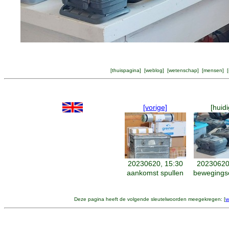
[
thuispagina
] [
weblog
] [
wetenschap
] [
mensen
] [
[vorige]
[huidi
20230620, 15:30
20230620
aankomst spullen
bewegings
Deze pagina heeft de volgende sleutelwoorden meegekregen: [
w