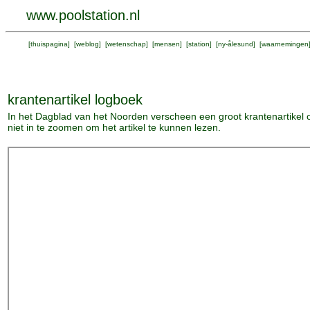
www.poolstation.nl
[
thuispagina
] [
weblog
] [
wetenschap
] [
mensen
] [
station
] [
ny-ålesund
] [
waarnemingen
krantenartikel logboek
In het Dagblad van het Noorden verscheen een groot krantenartikel 
niet in te zoomen om het artikel te kunnen lezen.