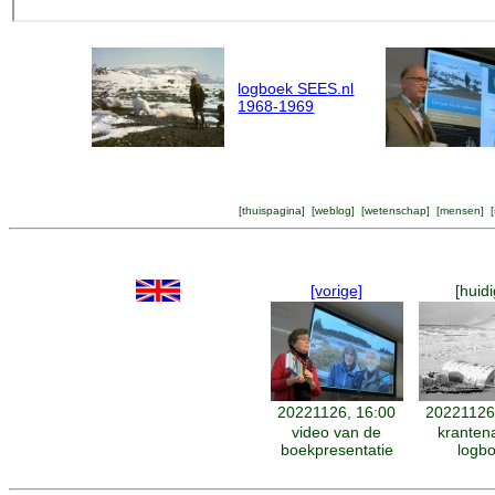
logboek SEES.nl
1968-1969
[
thuispagina
] [
weblog
] [
wetenschap
] [
mensen
] [
[vorige]
[huidi
20221126, 16:00
20221126
video van de
krantena
boekpresentatie
logb