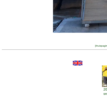
[
thuispagi
20
s