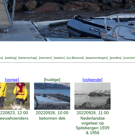
na
] [
weblog
] [
wetenschap
] [
mensen
] [
station
] [
ny-ålesund
] [
waarnemingen
] [
poolles
] [
overzic
[vorige]
[huidige]
[volgende]
220823, 12:00
20220926, 10:00
20220926, 11:00
neeuwhoenders
betonnen dek
Nederlandse
vogelaar op
Spitsbergen 1939
& 1956