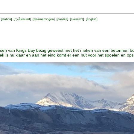
 [
station
] [
ny-ålesund
] [
waarnemingen
] [
poolles
] [
overzicht
] [
english
]
sen van Kings Bay bezig geweest met het maken van een betonnen bo
dek is nu klaar en aan het eind komt er een hut voor het spoelen en o