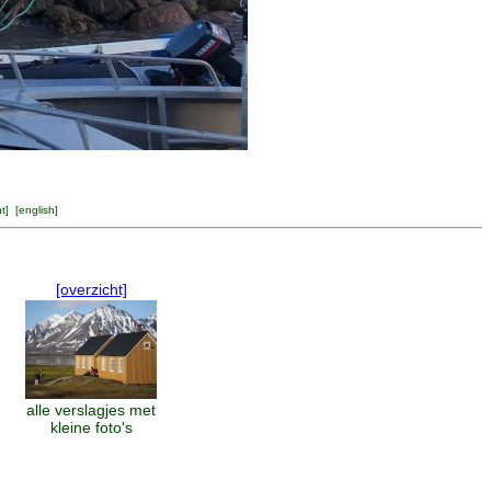
ht
] [
english
]
[overzicht]
alle verslagjes met
kleine foto's