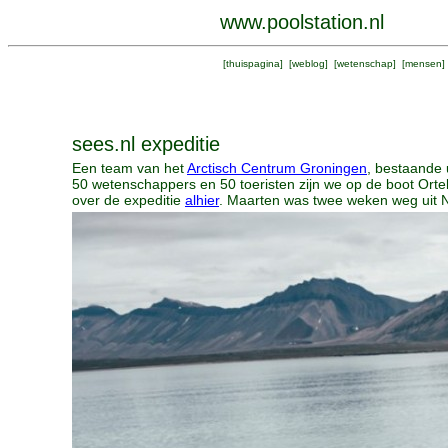
www.poolstation.nl
[
thuispagina
] [
weblog
] [
wetenschap
] [
mensen
]
sees.nl expeditie
Een team van het
Arctisch Centrum Groningen
, bestaande 
50 wetenschappers en 50 toeristen zijn we op de boot Ort
over de expeditie
alhier
. Maarten was twee weken weg uit 