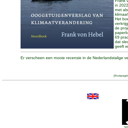
Frank 
in 202
met als
klimaa
Het bo
verkrij
de pro
paperba
69 prac
dat sle
geeft w
Er verscheen een mooie recensie in de Nederlandstalige ve
[
thuispagi
20