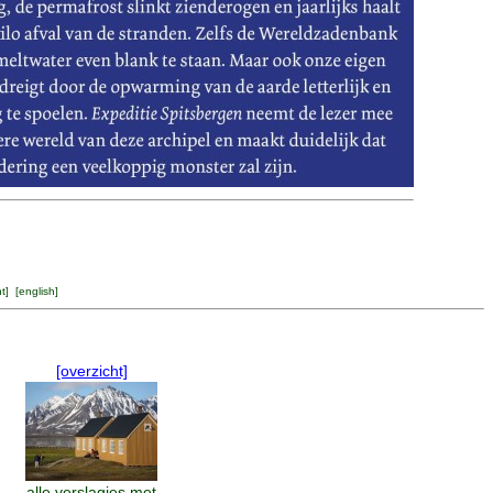
ht
] [
english
]
[overzicht]
alle verslagjes met