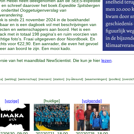
von Hebel heeft deelgenomen aan de SEES-expeditie
2 en schreef daarover het boek
Expeditie Spitsbergen
 ondertitel
Ooggetuigenverslag van
tverandering
.
ek is sinds 21 november 2024 in de boekhandel
gbaar en is een dagboek vol met beschrijvingen van
jecten en wetenschappers aan boord. Het is een
ck met in totaal 198 pagina's en ruim voorzien van
htige foto's. Fraai uitgegeven door Noordboek. En
chts voor €22,90. Een aanrader, die even het gevoel
eer aan boord te zijn. Een mooi kado.
rsie van het maandblad NewScientist. Die kun je hier
lezen
.
na
] [
weblog
] [
wetenschap
] [
mensen
] [
station
] [
ny-ålesund
] [
waarnemingen
] [
poolles
] [
overzic
[vorige]
[huidige]
[volgende]
220630, 09:00
20220721, 18:00
20220725, 18:00