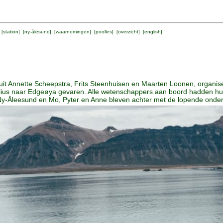
 [
station
] [
ny-ålesund
] [
waarnemingen
] [
poolles
] [
overzicht
] [
english
]
uit Annette Scheepstra, Frits Steenhuisen en Maarten Loonen, organi
elius naar Edgeøya gevaren. Alle wetenschappers aan boord hadden hu
Ny-Åleesund en Mo, Pyter en Anne bleven achter met de lopende onde