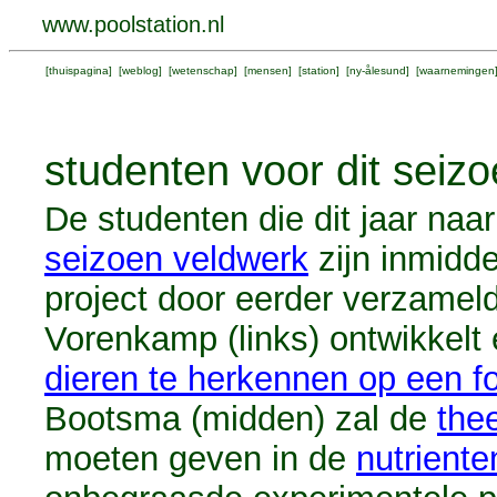
www.poolstation.nl
[
thuispagina
] [
weblog
] [
wetenschap
] [
mensen
] [
station
] [
ny-ålesund
] [
waarnemingen
studenten voor dit seiz
De studenten die dit jaar naa
seizoen veldwerk
zijn inmidd
project door eerder verzamel
Vorenkamp (links) ontwikkel
dieren te herkennen op een f
Bootsma (midden) zal de
the
moeten geven in de
nutriente