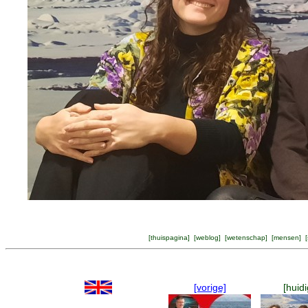
[
thuispagina
] [
weblog
] [
wetenschap
] [
mensen
] [
[vorige]
[huidi