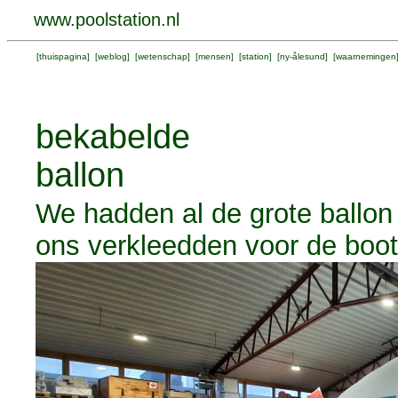
www.poolstation.nl
[
thuispagina
] [
weblog
] [
wetenschap
] [
mensen
] [
station
] [
ny-ålesund
] [
waarnemingen
bekabelde
ballon
We hadden al de grote ballon
ons verkleedden voor de boott