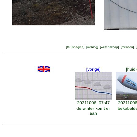
[
thuispagina
] [
weblog
] [
wetenschap
] [
mensen
] [
[vorige]
[huidi
20211006, 07:47
20211006
de winter komt er
bekabelde
aan