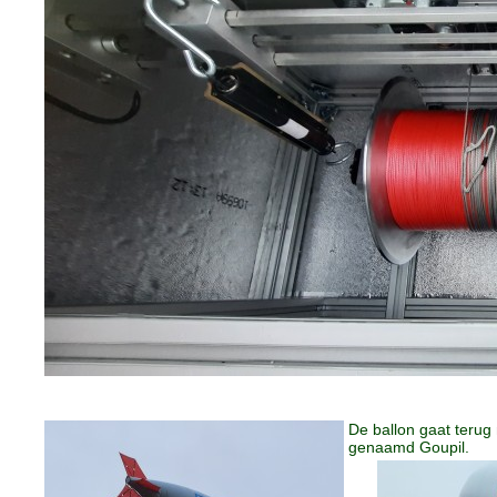
De ballon gaat terug
genaamd Goupil.