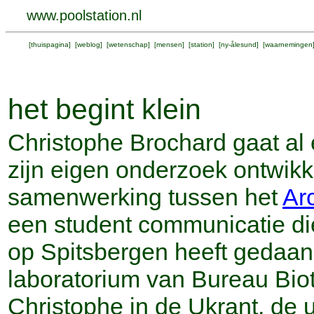
www.poolstation.nl
[
thuispagina
] [
weblog
] [
wetenschap
] [
mensen
] [
station
] [
ny-ålesund
] [
waarnemingen
het begint klein
Christophe Brochard gaat al 
zijn eigen onderzoek ontwik
samenwerking tussen het
Ar
een student communicatie die
op Spitsbergen heeft gedaan,
laboratorium van Bureau Biot
Christophe in de Ukrant, de u