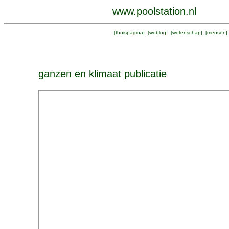
www.poolstation.nl
[
thuispagina
] [
weblog
] [
wetenschap
] [
mensen
]
ganzen en klimaat publicatie