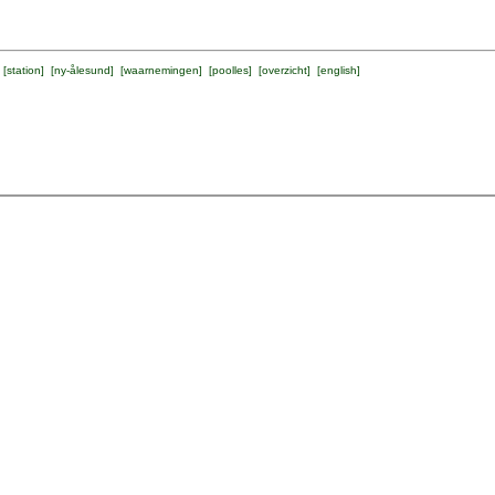
 [
station
] [
ny-ålesund
] [
waarnemingen
] [
poolles
] [
overzicht
] [
english
]