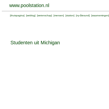
www.poolstation.nl
[
thuispagina
] [
weblog
] [
wetenschap
] [
mensen
] [
station
] [
ny-ålesund
] [
waarnemingen
Studenten uit Michigan