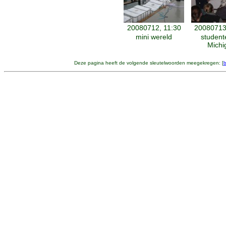
20080712, 11:30
20080713
mini wereld
student
Michi
Deze pagina heeft de volgende sleutelwoorden meegekregen: [
b