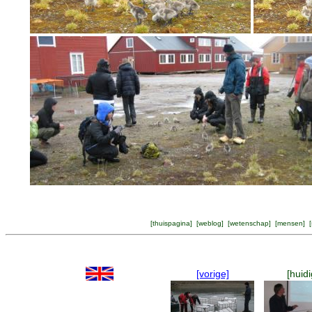
[
thuispagina
] [
weblog
] [
wetenschap
] [
mensen
] [
[vorige]
[huidi