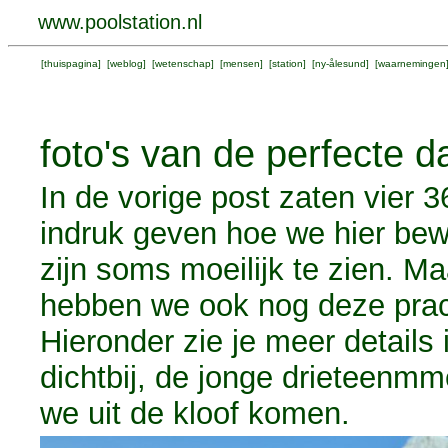
www.poolstation.nl
[
thuispagina
] [
weblog
] [
wetenschap
] [
mensen
] [
station
] [
ny-ålesund
] [
waarnemingen
foto's van de perfecte d
In de vorige post zaten vier 
indruk geven hoe we hier bew
zijn soms moeilijk te zien. M
hebben we ook nog deze prach
Hieronder zie je meer details 
dichtbij, de jonge drieteenmm
we uit de kloof komen.