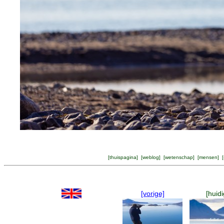
[
thuispagina
] [
weblog
] [
wetenschap
] [
mensen
] [
[vorige]
[huidi