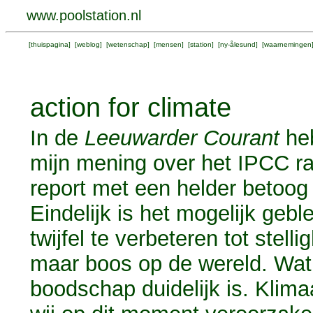
www.poolstation.nl
[
thuispagina
] [
weblog
] [
wetenschap
] [
mensen
] [
station
] [
ny-ålesund
] [
waarnemingen
action for climate
In de
Leeuwarder Courant
heb
mijn mening over het IPCC ra
report met een helder betoog
Eindelijk is het mogelijk ge
twijfel te verbeteren tot stell
maar boos op de wereld. Wat
boodschap duidelijk is. Klim