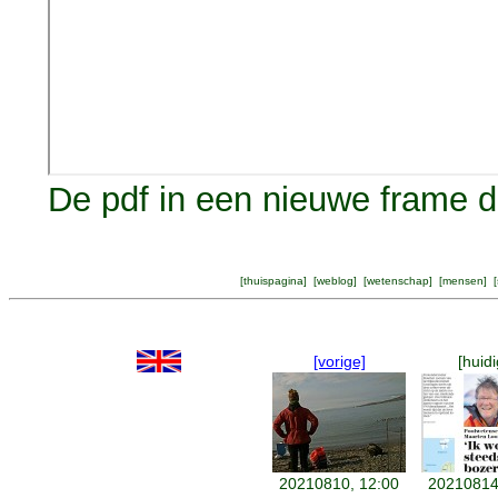
De pdf in een nieuwe frame 
[
thuispagina
] [
weblog
] [
wetenschap
] [
mensen
] [
[vorige]
[huidi
20210810, 12:00
20210814