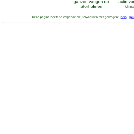
ganzen vangen op
actie vo
Storholmen
klim
Deze pagina heeft de volgende sleutelwoorden meegekregen: [
pers
] [
pub