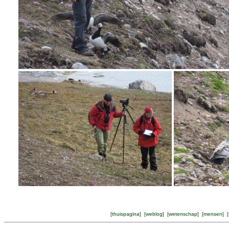
[
thuispagina
] [
weblog
] [
wetenschap
] [
mensen
] [