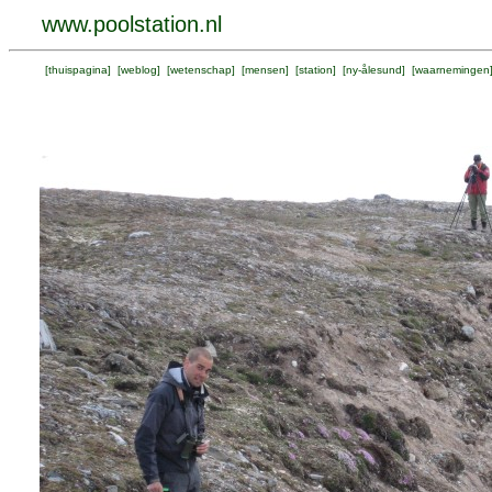
www.poolstation.nl
[
thuispagina
] [
weblog
] [
wetenschap
] [
mensen
] [
station
] [
ny-ålesund
] [
waarnemingen