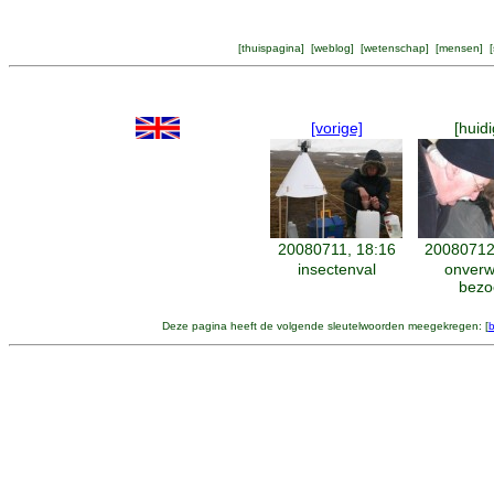
[
thuispagina
] [
weblog
] [
wetenschap
] [
mensen
] [
[vorige]
[huidi
20080711, 18:16
20080712
insectenval
onverw
bezo
Deze pagina heeft de volgende sleutelwoorden meegekregen: [
b