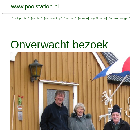
www.poolstation.nl
[
thuispagina
] [
weblog
] [
wetenschap
] [
mensen
] [
station
] [
ny-ålesund
] [
waarnemingen
Onverwacht bezoek