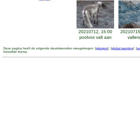
20210712, 15:00
20210715
poolvos valt aan
vallend
Deze pagina heeft de volgende sleutelwoorden meegekregen: [
gletsjers
] [
global warming
] [
ar
hetzelfde thema.