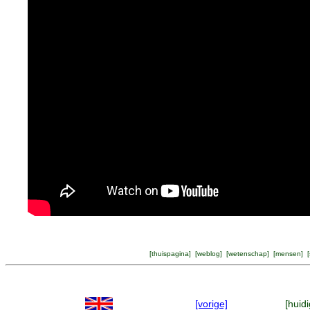
[
thuispagina
] [
weblog
] [
wetenschap
] [
mensen
] [
[vorige]
[huidi