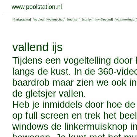
www.poolstation.nl
[
thuispagina
] [
weblog
] [
wetenschap
] [
mensen
] [
station
] [
ny-ålesund
] [
waarnemingen
vallend ijs
Tijdens een vogeltelling door 
langs de kust. In de 360-vid
baardrob maar zien we ook in
de gletsjer vallen.
Heb je inmiddels door hoe de
op full screen en trek het bee
windows de linkermuisknop in