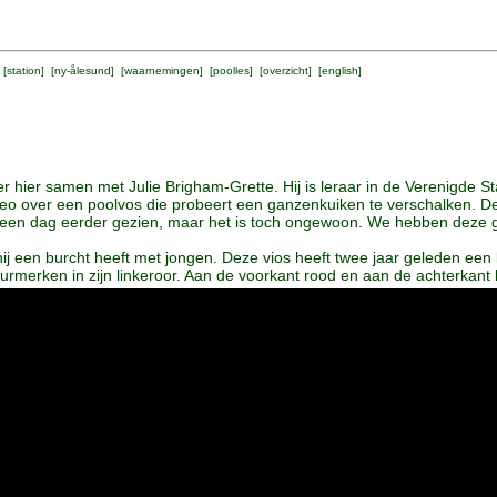
 [
station
] [
ny-ålesund
] [
waarnemingen
] [
poolles
] [
overzicht
] [
english
]
 hier samen met Julie Brigham-Grette. Hij is leraar in de Verenigde St
ideo over een poolvos die probeert een ganzenkuiken te verschalken. 
al een dag eerder gezien, maar het is toch ongewoon. We hebben deze 
 hij een burcht heeft met jongen. Deze vios heeft twee jaar geleden e
eurmerken in zijn linkeroor. Aan de voorkant rood en aan de achterkant 