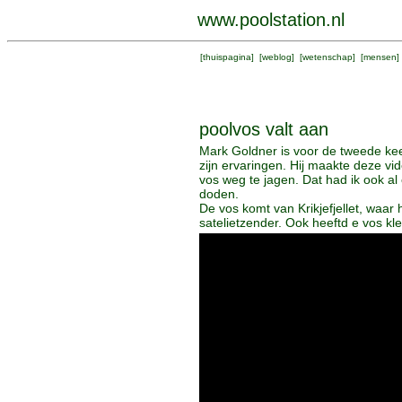
www.poolstation.nl
[
thuispagina
] [
weblog
] [
wetenschap
] [
mensen
]
poolvos valt aan
Mark Goldner is voor de tweede keer
zijn ervaringen. Hij maakte deze v
vos weg te jagen. Dat had ik ook 
doden.
De vos komt van Krikjefjellet, waar
satelietzender. Ook heeftd e vos kl