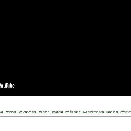
na
] [
weblog
] [
wetenschap
] [
mensen
] [
station
] [
ny-ålesund
] [
waarnemingen
] [
poolles
] [
overzic