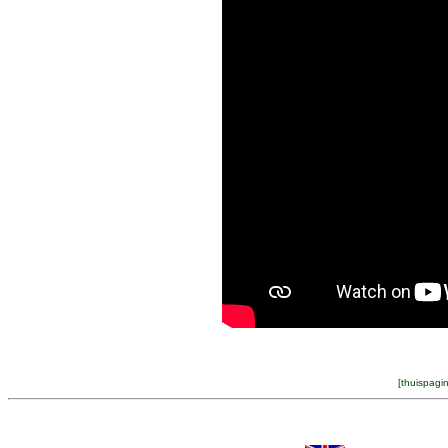
[
thuispagi