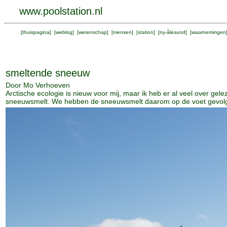
www.poolstation.nl
[
thuispagina
] [
weblog
] [
wetenschap
] [
mensen
] [
station
] [
ny-ålesund
] [
waarnemingen
smeltende sneeuw
Door Mo Verhoeven
Arctische ecologie is nieuw voor mij, maar ik heb er al veel over g
sneeuwsmelt. We hebben de sneeuwsmelt daarom op de voet gevolgd 