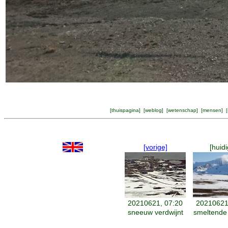
[
thuispagina
] [
weblog
] [
wetenschap
] [
mensen
] [
[vorige]
[huidi
20210621, 07:20
20210621
sneeuw verdwijnt
smeltende